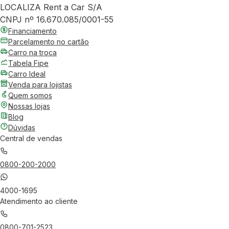
LOCALIZA Rent a Car S/A
CNPJ nº 16.670.085/0001-55
Financiamento
Parcelamento no cartão
Carro na troca
Tabela Fipe
Carro Ideal
Venda para lojistas
Quem somos
Nossas lojas
Blog
Dúvidas
Central de vendas
0800-200-2000
4000-1695
Atendimento ao cliente
0800-701-2523