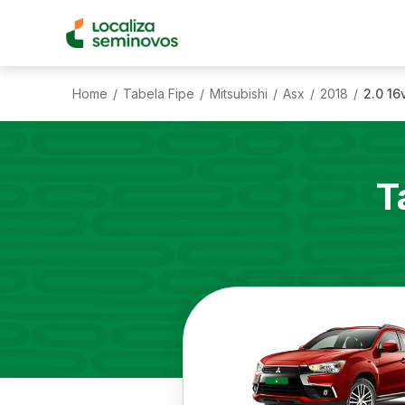
Home
Tabela Fipe
Mitsubishi
Asx
2018
2.0 16
/
/
/
/
/
T