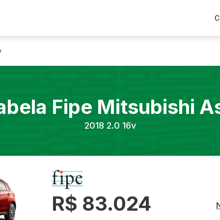
C
v
abela Fipe
Mitsubishi
A
2018
2.0 16v
R$ 83.024