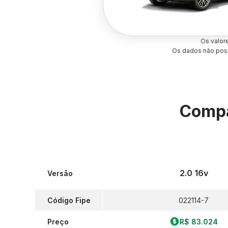
Os valor
Os dados não poss
Compa
2.0 16v
Versão
Código Fipe
022114-7
Preço
R$ 83.024