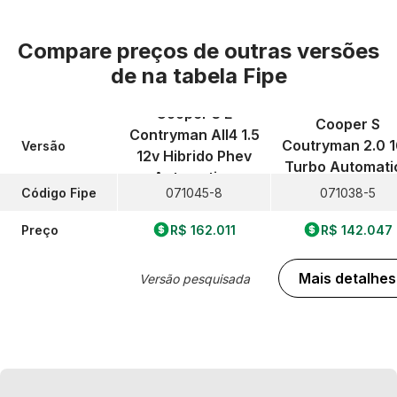
Compare preços de outras versões
de
na tabela Fipe
Cooper S E
Cooper S
Contryman All4 1.5
Coutryman 2.0 
Versão
12v Hibrido Phev
Turbo Automati
Automatico
Código Fipe
071045-8
071038-5
Preço
R$ 162.011
R$ 142.047
Mais detalhes
Versão pesquisada