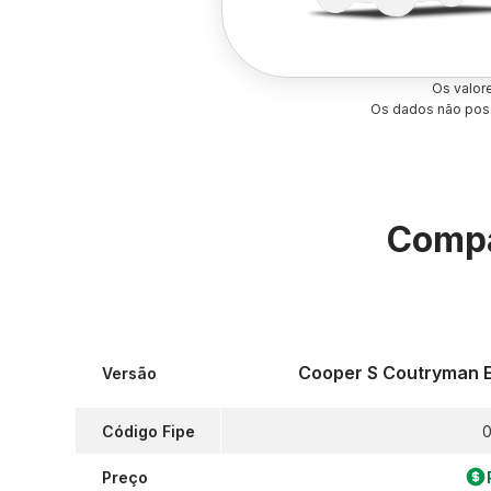
Os valor
Os dados não poss
Compa
Cooper S Coutryman E
Versão
Código Fipe
0
Preço