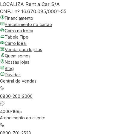
LOCALIZA Rent a Car S/A
CNPJ nº 16.670.085/0001-55
Financiamento
Parcelamento no cartão
Carro na troca
Tabela Fipe
Carro Ideal
Venda para lojistas
Quem somos
Nossas lojas
Blog
Dúvidas
Central de vendas
0800-200-2000
4000-1695
Atendimento ao cliente
0800-701-2523