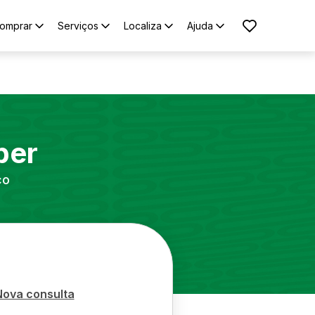
omprar
Serviços
Localiza
Ajuda
per
co
Nova consulta