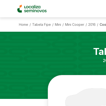
Home
Tabela Fipe
Mini
Mini Cooper
2016
Coo
/
/
/
/
/
Ta
2