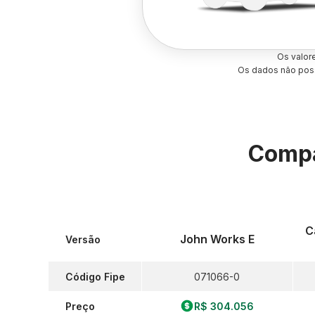
Os valor
Os dados não poss
Compa
C
John Works E
Versão
Código Fipe
071066-0
Preço
R$ 304.056