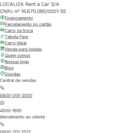
LOCALIZA Rent a Car S/A
CNPJ nº 16.670.085/0001-55
Financiamento
Parcelamento no cartão
Carro na troca
Tabela Fipe
Carro Ideal
Venda para lojistas
Quem somos
Nossas lojas
Blog
Dúvidas
Central de vendas
0800-200-2000
4000-1695
Atendimento ao cliente
0800-701-2523