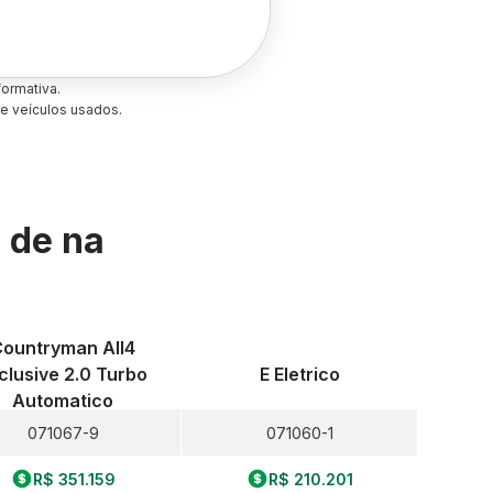
ormativa.
e veículos usados.
s de
na
Countryman All4
clusive 2.0 Turbo
E Eletrico
Automatico
071067-9
071060-1
R$ 351.159
R$ 210.201