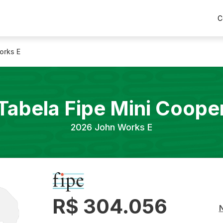
C
orks E
Tabela Fipe
Mini
Coope
2026
John Works E
R$ 304.056