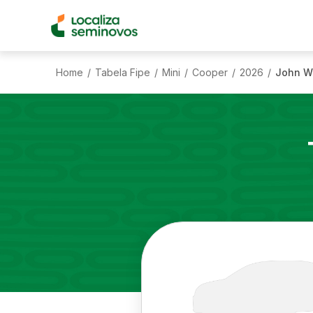
Home
Tabela Fipe
Mini
Cooper
2026
John W
/
/
/
/
/