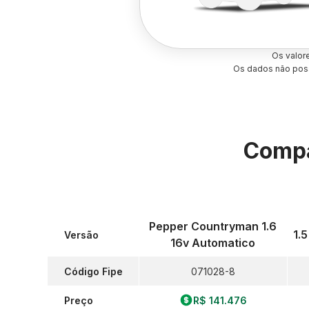
Os valor
Os dados não poss
Compa
Pepper Countryman 1.6
1.
Versão
16v Automatico
Código Fipe
071028-8
Preço
R$ 141.476