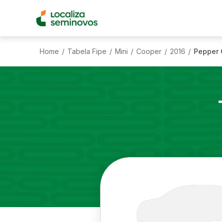
Home
Tabela Fipe
Mini
Cooper
2016
Pepper 
/
/
/
/
/