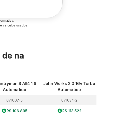
ormativa.
e veículos usados.
s de
na
ntryman S All4 1.6
John Works 2.0 16v Turbo
Automatico
Automatico
071007-5
071034-2
R$ 106.895
R$ 113.522