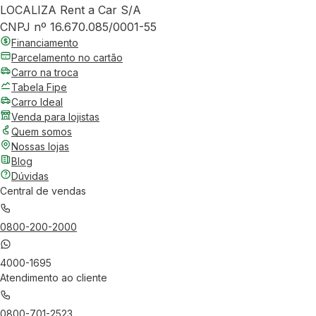
LOCALIZA Rent a Car S/A
CNPJ nº 16.670.085/0001-55
Financiamento
Parcelamento no cartão
Carro na troca
Tabela Fipe
Carro Ideal
Venda para lojistas
Quem somos
Nossas lojas
Blog
Dúvidas
Central de vendas
0800-200-2000
4000-1695
Atendimento ao cliente
0800-701-2523