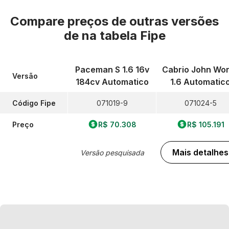
Compare preços de outras versões
de
na tabela Fipe
Paceman S 1.6 16v
Cabrio John Wo
Versão
184cv Automatico
1.6 Automatic
Código Fipe
071019-9
071024-5
Preço
R$ 70.308
R$ 105.191
Mais detalhes
Versão pesquisada