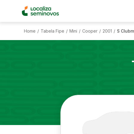
Home
Tabela Fipe
Mini
Cooper
2001
S Clubm
/
/
/
/
/