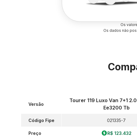
Os valor
Os dados não poss
Compa
Tourer 119 Luxo Van 7+1 2.0
Versão
Ee3200 Tb
Código Fipe
021335-7
Preço
R$ 123.432