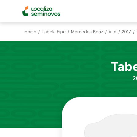
Home
Tabela Fipe
Mercedes Benz
Vito
2017
/
/
/
/
/
Tabe
2