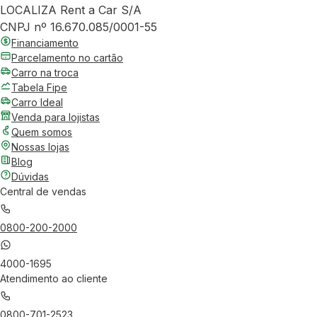
LOCALIZA Rent a Car S/A
CNPJ nº 16.670.085/0001-55
Financiamento
Parcelamento no cartão
Carro na troca
Tabela Fipe
Carro Ideal
Venda para lojistas
Quem somos
Nossas lojas
Blog
Dúvidas
Central de vendas
0800-200-2000
4000-1695
Atendimento ao cliente
0800-701-2523