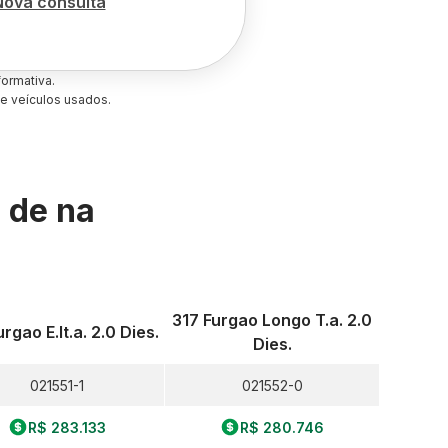
Nova consulta
ormativa.
e veículos usados.
s de
na
317 Furgao Longo T.a. 2.0
rgao E.lt.a. 2.0 Dies.
Dies.
021551-1
021552-0
R$ 283.133
R$ 280.746