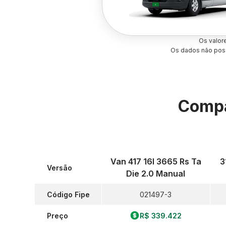
Os valor
Os dados não poss
Compa
Van 417 16l 3665 Rs Ta
3
Versão
Die 2.0 Manual
Código Fipe
021497-3
Preço
R$ 339.422