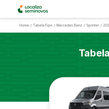
Home
Tabela Fipe
Mercedes Benz
Sprinter
20
/
/
/
/
Tabel