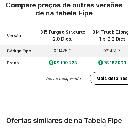
Compare preços de outras versões
de
na tabela Fipe
315 Furgao Str.curto
314 Truck E.lon
Versão
2.0 Dies.
T.b. 2.2 Dies
Código Fipe
021475-2
021481-7
Preço
R$ 199.723
R$ 187.099
Mais detalhes
Versão pesquisada
Ofertas similares de
na Tabela Fipe