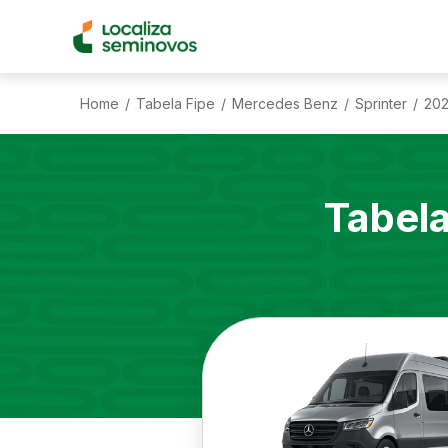
Home
Tabela Fipe
Mercedes Benz
Sprinter
20
/
/
/
/
Tabel