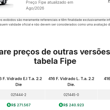
Preço Fipe atualizado em
Ago/2026
es exibidos são meramente referenciais e têm finalidade exclusivamente inf
uem validade oficial e não devem ser considerados como uma avaliação d
re preços de outras versõe
tabela Fipe
6 F. Vidrado E.l T.a. 2.2
416 F. Vidrado L. T.a. 2.2
416
Die
Die.
021444-2
021445-0
R$ 271.567
R$ 240.923