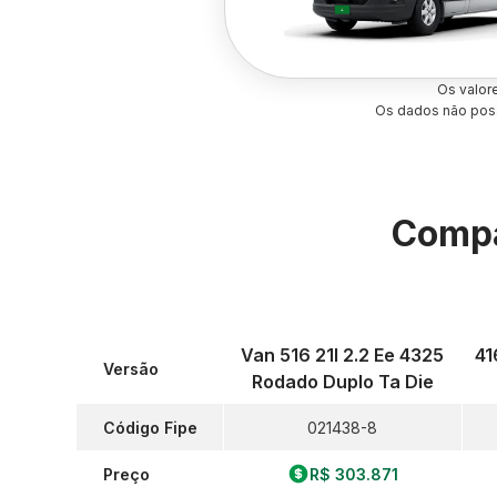
Os valor
Os dados não poss
Compa
Van 516 21l 2.2 Ee 4325
41
Versão
Rodado Duplo Ta Die
Código Fipe
021438-8
Preço
R$ 303.871