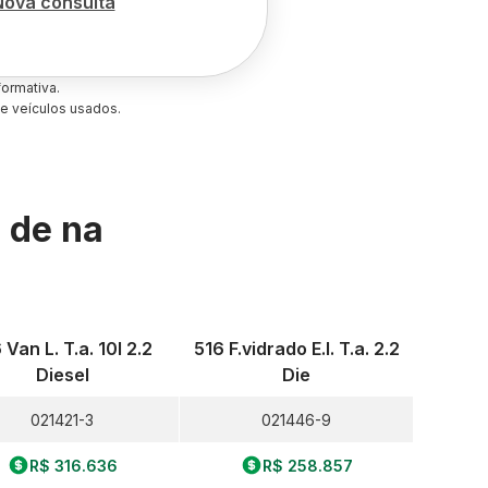
Nova consulta
ormativa.
e veículos usados.
s de
na
 Van L. T.a. 10l 2.2
516 F.vidrado E.l. T.a. 2.2
Diesel
Die
021421-3
021446-9
R$ 316.636
R$ 258.857