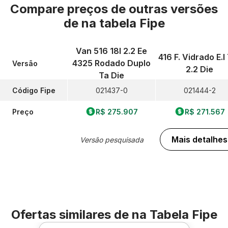
Compare preços de outras versões
de
na tabela Fipe
Van 516 18l 2.2 Ee
416 F. Vidrado E.l 
4325 Rodado Duplo
Versão
2.2 Die
Ta Die
Código Fipe
021437-0
021444-2
Preço
R$ 275.907
R$ 271.567
Mais detalhes
Versão pesquisada
Ofertas similares de
na Tabela Fipe