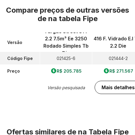
Compare preços de outras versões
de
na tabela Fipe
Furgao Street 314
2.2 7.5m³ Ee 3250
416 F. Vidrado E.l 
Versão
Rodado Simples Tb
2.2 Die
Die
Código Fipe
021425-6
021444-2
Preço
R$ 205.785
R$ 271.567
Mais detalhes
Versão pesquisada
Ofertas similares de
na Tabela Fipe