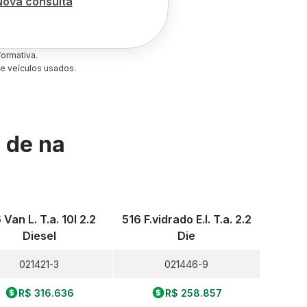
Nova consulta
ormativa.
e veículos usados.
s de
na
 Van L. T.a. 10l 2.2
516 F.vidrado E.l. T.a. 2.2
Diesel
Die
021421-3
021446-9
R$ 316.636
R$ 258.857