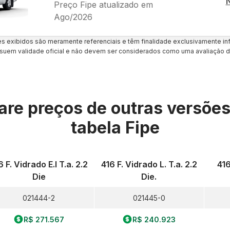
Preço Fipe atualizado em
Ago/2026
es exibidos são meramente referenciais e têm finalidade exclusivamente inf
uem validade oficial e não devem ser considerados como uma avaliação d
re preços de outras versõe
tabela Fipe
6 F. Vidrado E.l T.a. 2.2
416 F. Vidrado L. T.a. 2.2
416
Die
Die.
021444-2
021445-0
R$ 271.567
R$ 240.923