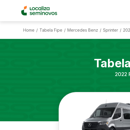
Home
Tabela Fipe
Mercedes Benz
Sprinter
20
/
/
/
/
Tabel
2022