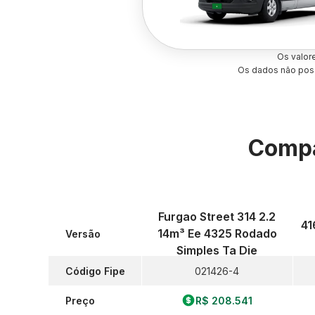
Os valor
Os dados não poss
Compa
Furgao Street 314 2.2
41
14m³ Ee 4325 Rodado
Versão
Simples Ta Die
Código Fipe
021426-4
Preço
R$ 208.541