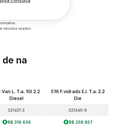
Nova consulta
ormativa.
e veículos usados.
s de
na
 Van L. T.a. 10l 2.2
516 F.vidrado E.l. T.a. 2.2
Diesel
Die
021421-3
021446-9
R$ 316.636
R$ 258.857