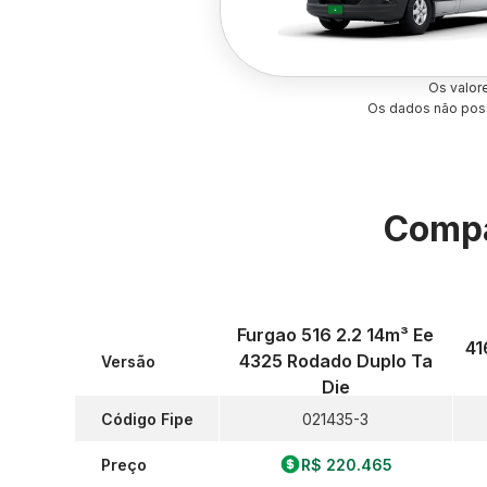
Os valor
Os dados não poss
Compa
Furgao 516 2.2 14m³ Ee
41
4325 Rodado Duplo Ta
Versão
Die
Código Fipe
021435-3
Preço
R$ 220.465