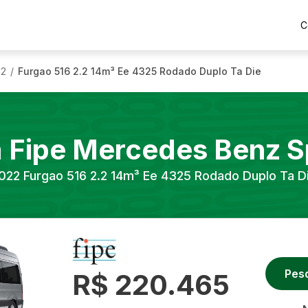
C
22
Furgao 516 2.2 14m³ Ee 4325 Rodado Duplo Ta Die
/
a Fipe
Mercedes Benz
S
022
Furgao 516 2.2 14m³ Ee 4325 Rodado Duplo Ta D
Pes
R$ 220.465