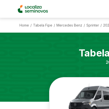
Home
Tabela Fipe
Mercedes Benz
Sprinter
20
/
/
/
/
Tabel
2