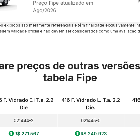
Preço Fipe atualizado em
Ago/2026
es exibidos são meramente referenciais e têm finalidade exclusivamente inf
uem validade oficial e não devem ser considerados como uma avaliação d
re preços de outras versõe
tabela Fipe
6 F. Vidrado E.l T.a. 2.2
416 F. Vidrado L. T.a. 2.2
416
Die
Die.
021444-2
021445-0
R$ 271.567
R$ 240.923