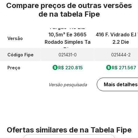
Compare preços de outras versões
de
na tabela Fipe
Furgao 416 2.2
10,5m³ Ee 3665
416 F. Vidrado E.l 
Versão
Rodado Simples Ta
2.2 Die
Die
Código Fipe
021431-0
021444-2
Preço
R$ 220.815
R$ 271.567
Mais detalhes
Versão pesquisada
Ofertas similares de
na Tabela Fipe