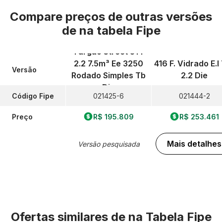
Compare preços de outras versões
de
na tabela Fipe
Furgao Street 314
2.2 7.5m³ Ee 3250
416 F. Vidrado E.l 
Versão
Rodado Simples Tb
2.2 Die
Die
Código Fipe
021425-6
021444-2
Preço
R$ 195.809
R$ 253.461
Mais detalhes
Versão pesquisada
Ofertas similares de
na Tabela Fipe