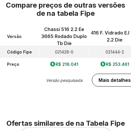
Compare preços de outras versões
de
na tabela Fipe
Chassi 516 2.2 Ee
416 F. Vidrado E.l 
3665 Rodado Duplo
Versão
2.2 Die
Tb Die
Código Fipe
021428-0
021444-2
Preço
R$ 216.041
R$ 253.461
Mais detalhes
Versão pesquisada
Ofertas similares de
na Tabela Fipe