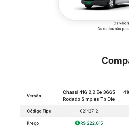
Os valor
Os dados não poss
Compa
Chassi 416 2.2 Ee 3665
41
Versão
Rodado Simples Tb Die
Código Fipe
021427-2
Preço
R$ 222.615