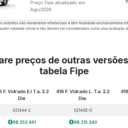
Preço Fipe atualizado em
Ago/2026
es exibidos são meramente referenciais e têm finalidade exclusivamente inf
uem validade oficial e não devem ser considerados como uma avaliação d
re preços de outras versõe
tabela Fipe
6 F. Vidrado E.l T.a. 2.2
416 F. Vidrado L. T.a. 2.2
416
Die
Die.
021444-2
021445-0
R$ 253.461
R$ 215.340