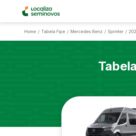
Home
Tabela Fipe
Mercedes Benz
Sprinter
202
/
/
/
/
Tabel