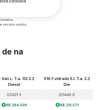
Nova consulta
ormativa.
e veículos usados.
s de
na
 Van L. T.a. 10l 2.2
516 F.vidrado E.l. T.a. 2.2
Diesel
Die
021421-3
021446-9
R$ 284.039
R$ 215.571