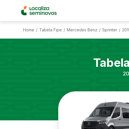
Home
Tabela Fipe
Mercedes Benz
Sprinter
201
/
/
/
/
Tabel
20