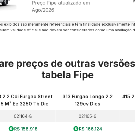
Preço Fipe atualizado em
Ago/2026
es exibidos são meramente referenciais e têm finalidade exclusivamente inf
uem validade oficial e não devem ser considerados como uma avaliação d
re preços de outras versõe
tabela Fipe
3 2.2 Cdi Furgao Street
313 Furgao Longo 2.2
415 2
.5 M³ Ee 3250 Tb Die
129cv Dies
021164-8
021165-6
R$ 158.918
R$ 166.124