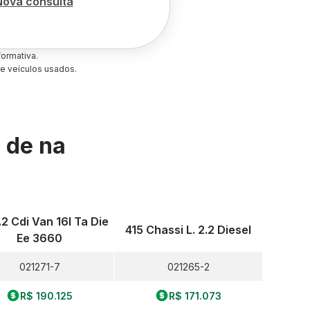
Nova consulta
ormativa.
e veículos usados.
s de
na
.2 Cdi Van 16l Ta Die
415 Chassi L. 2.2 Diesel
Ee 3660
021271-7
021265-2
R$ 190.125
R$ 171.073