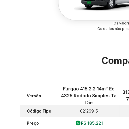
Os valor
Os dados não poss
Compa
Furgao 415 2.2 14m³ Ee
31
4325 Rodado Simples Ta
Versão
7
Die
Código Fipe
021269-5
Preço
R$ 185.221