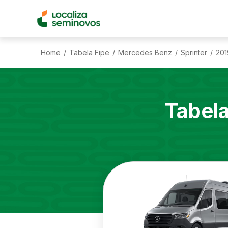
Home
Tabela Fipe
Mercedes Benz
Sprinter
201
/
/
/
/
Tabel