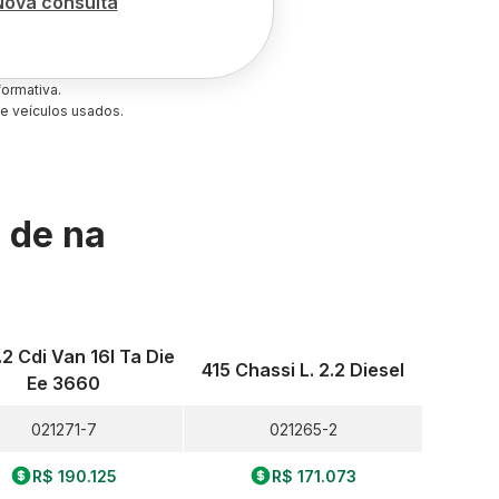
Nova consulta
ormativa.
e veículos usados.
s de
na
.2 Cdi Van 16l Ta Die
415 Chassi L. 2.2 Diesel
Ee 3660
021271-7
021265-2
R$ 190.125
R$ 171.073