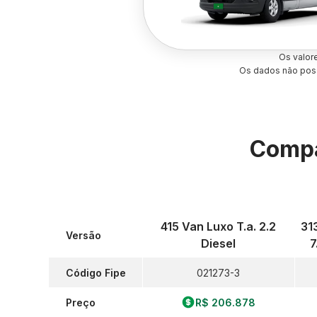
Os valor
Os dados não poss
Compa
415 Van Luxo T.a. 2.2
31
Versão
Diesel
7
Código Fipe
021273-3
Preço
R$ 206.878