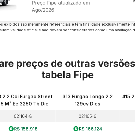
Preço Fipe atualizado em
Ago/2026
es exibidos são meramente referenciais e têm finalidade exclusivamente inf
uem validade oficial e não devem ser considerados como uma avaliação d
re preços de outras versõe
tabela Fipe
3 2.2 Cdi Furgao Street
313 Furgao Longo 2.2
415 2
.5 M³ Ee 3250 Tb Die
129cv Dies
021164-8
021165-6
R$ 158.918
R$ 166.124