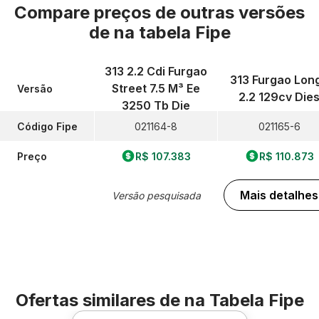
Compare preços de outras versões
de
na tabela Fipe
313 2.2 Cdi Furgao
313 Furgao Lon
Street 7.5 M³ Ee
Versão
2.2 129cv Die
3250 Tb Die
Código Fipe
021164-8
021165-6
Preço
R$ 107.383
R$ 110.873
Mais detalhes
Versão pesquisada
Ofertas similares de
na Tabela Fipe