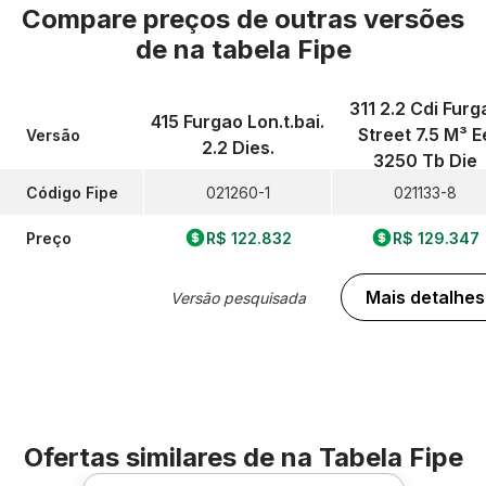
Compare preços de outras versões
de
na tabela Fipe
311 2.2 Cdi Furg
415 Furgao Lon.t.bai.
Street 7.5 M³ E
Versão
2.2 Dies.
3250 Tb Die
Código Fipe
021260-1
021133-8
Preço
R$ 122.832
R$ 129.347
Mais detalhes
Versão pesquisada
Ofertas similares de
na Tabela Fipe