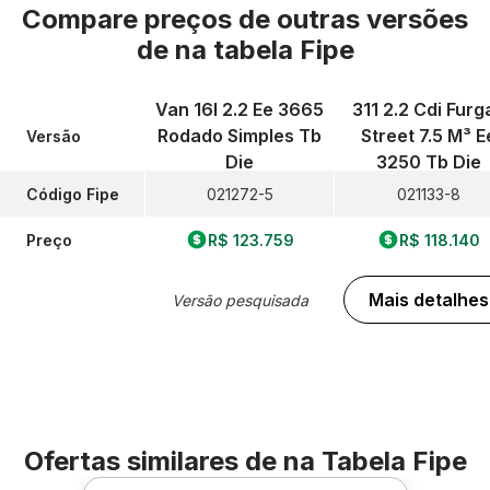
Compare preços de outras versões
de
na tabela Fipe
Van 16l 2.2 Ee 3665
311 2.2 Cdi Furg
Rodado Simples Tb
Street 7.5 M³ E
Versão
Die
3250 Tb Die
Código Fipe
021272-5
021133-8
Preço
R$ 123.759
R$ 118.140
Mais detalhes
Versão pesquisada
Ofertas similares de
na Tabela Fipe