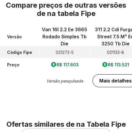
Compare preços de outras versões
de
na tabela Fipe
Van 16l 2.2 Ee 3665
311 2.2 Cdi Furg
Rodado Simples Tb
Street 7.5 M³ E
Versão
Die
3250 Tb Die
Código Fipe
021272-5
021133-8
Preço
R$ 117.603
R$ 113.521
Mais detalhes
Versão pesquisada
Ofertas similares de
na Tabela Fipe