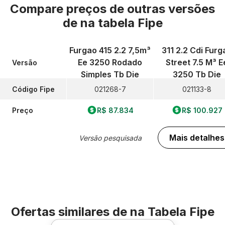
Compare preços de outras versões
de
na tabela Fipe
Furgao 415 2.2 7,5m³
311 2.2 Cdi Furg
Ee 3250 Rodado
Street 7.5 M³ E
Versão
Simples Tb Die
3250 Tb Die
Código Fipe
021268-7
021133-8
Preço
R$ 87.834
R$ 100.927
Mais detalhes
Versão pesquisada
Ofertas similares de
na Tabela Fipe