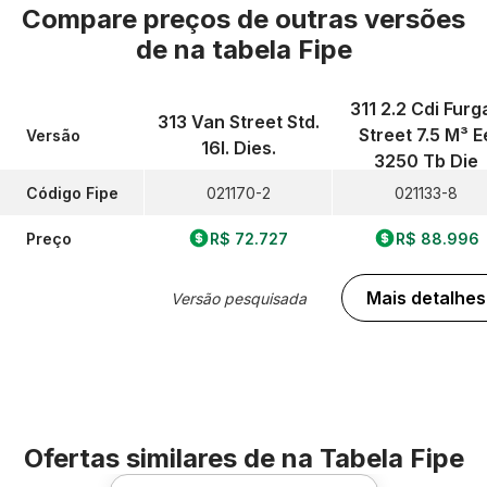
Compare preços de outras versões
de
na tabela Fipe
311 2.2 Cdi Furg
313 Van Street Std.
Street 7.5 M³ E
Versão
16l. Dies.
3250 Tb Die
Código Fipe
021170-2
021133-8
Preço
R$ 72.727
R$ 88.996
Mais detalhes
Versão pesquisada
Ofertas similares de
na Tabela Fipe