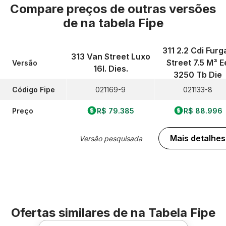
Compare preços de outras versões
de
na tabela Fipe
311 2.2 Cdi Furg
313 Van Street Luxo
Street 7.5 M³ E
Versão
16l. Dies.
3250 Tb Die
Código Fipe
021169-9
021133-8
Preço
R$ 79.385
R$ 88.996
Mais detalhes
Versão pesquisada
Ofertas similares de
na Tabela Fipe