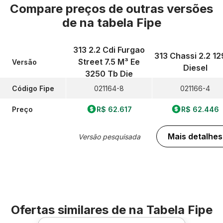
Compare preços de outras versões
de
na tabela Fipe
313 2.2 Cdi Furgao
313 Chassi 2.2 1
Street 7.5 M³ Ee
Versão
Diesel
3250 Tb Die
Código Fipe
021164-8
021166-4
Preço
R$ 62.617
R$ 62.446
Mais detalhes
Versão pesquisada
Ofertas similares de
na Tabela Fipe