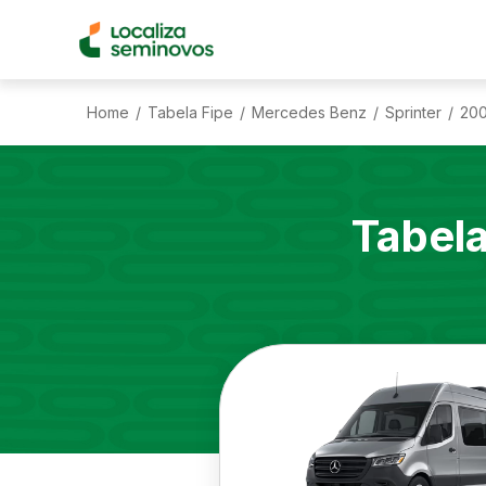
Home
Tabela Fipe
Mercedes Benz
Sprinter
20
/
/
/
/
Tabel