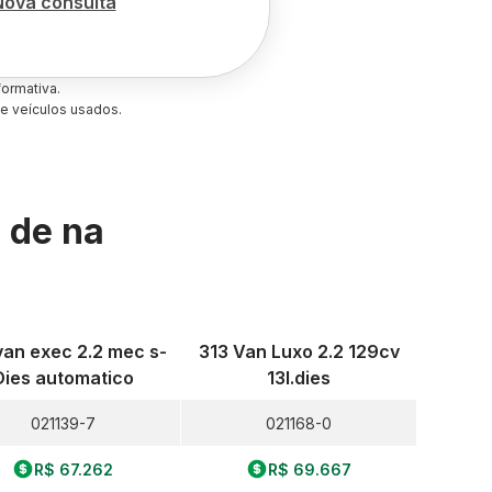
Nova consulta
ormativa.
e veículos usados.
s de
na
van exec 2.2 mec s-
313 Van Luxo 2.2 129cv
Dies automatico
13l.dies
021139-7
021168-0
R$ 67.262
R$ 69.667