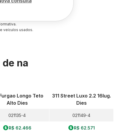
Nova consulta
ormativa.
e veículos usados.
s de
na
 Furgao Longo Teto
311 Street Luxo 2.2 16lug.
Alto Dies
Dies
021135-4
021149-4
R$ 62.466
R$ 62.571