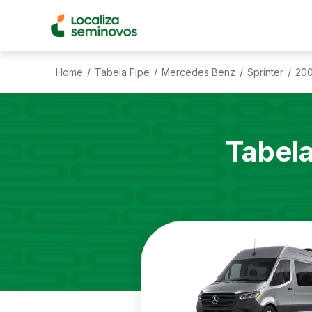
Home
Tabela Fipe
Mercedes Benz
Sprinter
20
/
/
/
/
Tabel