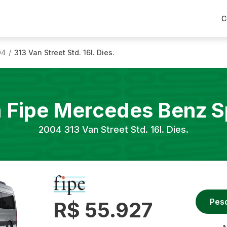
C
04
313 Van Street Std. 16l. Dies.
/
a Fipe
Mercedes Benz
S
2004
313 Van Street Std. 16l. Dies.
Pes
R$ 55.927