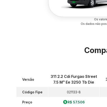
Os valor
Os dados não poss
Compa
311 2.2 Cdi Furgao Street
Versão
7.5 M³ Ee 3250 Tb Die
Código Fipe
021133-8
Preço
R$ 57.506