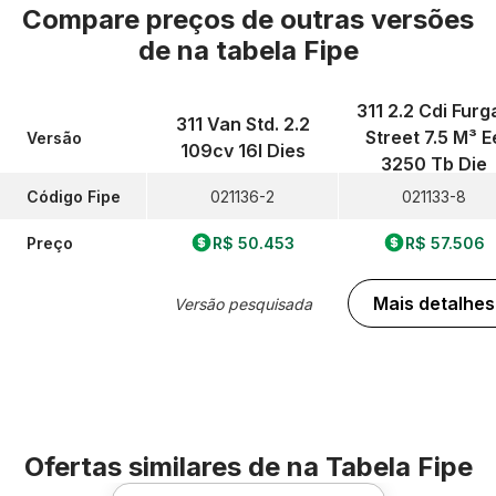
Compare preços de outras versões
de
na tabela Fipe
311 2.2 Cdi Furg
311 Van Std. 2.2
Street 7.5 M³ E
Versão
109cv 16l Dies
3250 Tb Die
Código Fipe
021136-2
021133-8
Preço
R$ 50.453
R$ 57.506
Mais detalhes
Versão pesquisada
Ofertas similares de
na Tabela Fipe