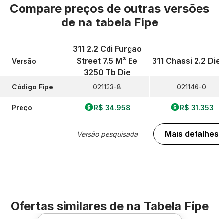
Compare preços de outras versões
de
na tabela Fipe
311 2.2 Cdi Furgao
Street 7.5 M³ Ee
311 Chassi 2.2 Di
Versão
3250 Tb Die
Código Fipe
021133-8
021146-0
Preço
R$ 34.958
R$ 31.353
Mais detalhes
Versão pesquisada
Ofertas similares de
na Tabela Fipe