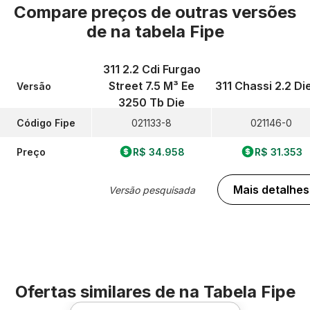
Compare preços de outras versões
de
na tabela Fipe
311 2.2 Cdi Furgao
Street 7.5 M³ Ee
311 Chassi 2.2 Di
Versão
3250 Tb Die
Código Fipe
021133-8
021146-0
Preço
R$ 34.958
R$ 31.353
Mais detalhes
Versão pesquisada
Ofertas similares de
na Tabela Fipe