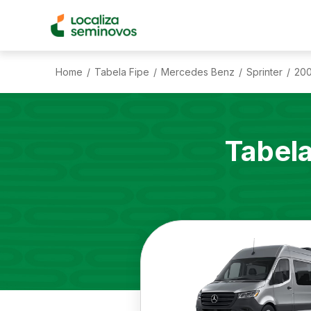
Home
Tabela Fipe
Mercedes Benz
Sprinter
200
/
/
/
/
Tabel