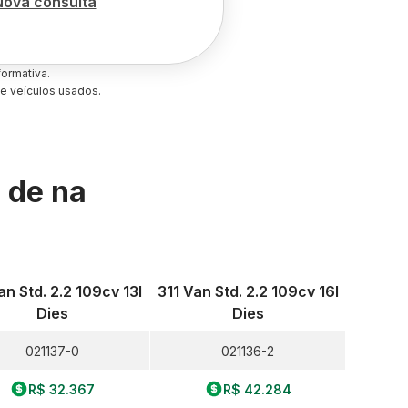
Nova consulta
ormativa.
e veículos usados.
s de
na
an Std. 2.2 109cv 13l
311 Van Std. 2.2 109cv 16l
Dies
Dies
021137-0
021136-2
R$ 32.367
R$ 42.284