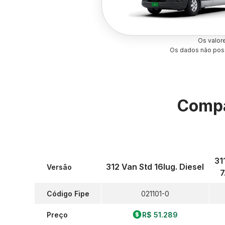
Os valor
Os dados não poss
Compa
31
312 Van Std 16lug. Diesel
Versão
7
Código Fipe
021101-0
Preço
R$ 51.289