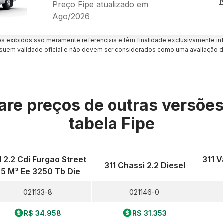
Preço Fipe atualizado em
Ago/2026
es exibidos são meramente referenciais e têm finalidade exclusivamente inf
uem validade oficial e não devem ser considerados como uma avaliação d
re preços de outras versõe
tabela Fipe
1 2.2 Cdi Furgao Street
311 V
311 Chassi 2.2 Diesel
.5 M³ Ee 3250 Tb Die
021133-8
021146-0
R$ 34.958
R$ 31.353