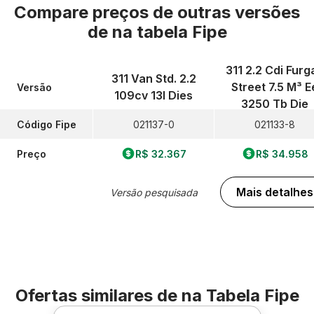
Compare preços de outras versões
de
na tabela Fipe
311 2.2 Cdi Furg
311 Van Std. 2.2
Street 7.5 M³ E
Versão
109cv 13l Dies
3250 Tb Die
Código Fipe
021137-0
021133-8
Preço
R$ 32.367
R$ 34.958
Mais detalhes
Versão pesquisada
Ofertas similares de
na Tabela Fipe