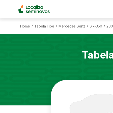
Home
Tabela Fipe
Mercedes Benz
Slk-350
200
/
/
/
/
Tabel