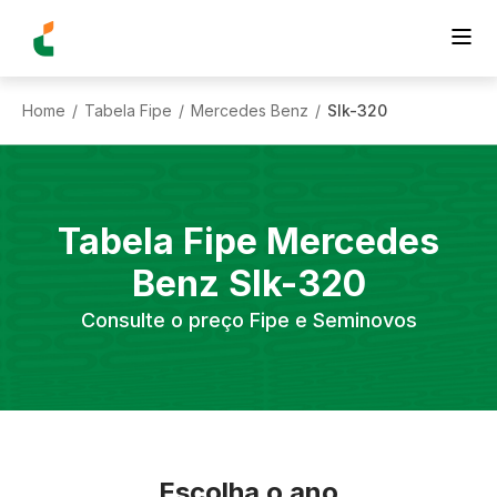
Home
Tabela Fipe
Mercedes Benz
Slk-320
/
/
/
Tabela Fipe
Mercedes
Benz
Slk-320
Consulte o preço Fipe e Seminovos
Escolha o ano