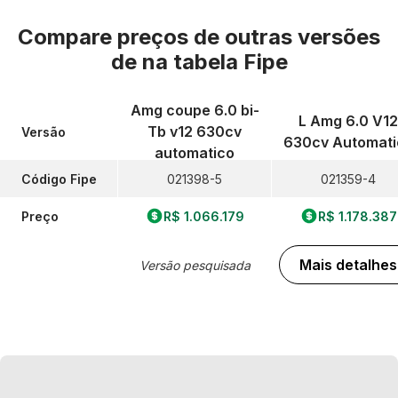
Compare preços de outras versões
de
na tabela Fipe
Amg coupe 6.0 bi-
L Amg 6.0 V12
Tb v12 630cv
Versão
630cv Automati
automatico
Código Fipe
021398-5
021359-4
Preço
R$ 1.066.179
R$ 1.178.387
Mais detalhes
Versão pesquisada