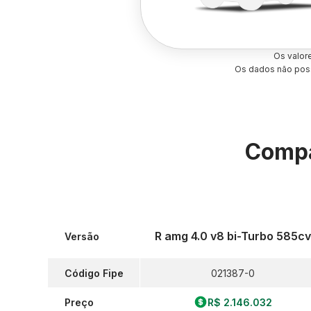
Os valor
Os dados não poss
Compa
R amg 4.0 v8 bi-Turbo 585c
Versão
Código Fipe
021387-0
Preço
R$ 2.146.032