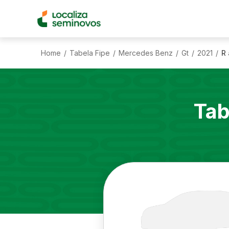
Home
Tabela Fipe
Mercedes Benz
Gt
2021
R 
/
/
/
/
/
Tab