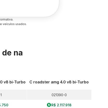
ormativa.
e veículos usados.
s de
na
.0 v8 bi-Turbo
C roadster amg 4.0 v8 bi-Turbo
1
021390-0
5.750
R$ 2.117.918