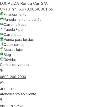
LOCALIZA Rent a Car S/A
CNPJ nº 16.670.085/0001-55
Financiamento
Parcelamento no cartão
Carro na troca
Tabela Fipe
Carro Ideal
Venda para lojistas
Quem somos
Nossas lojas
Blog
Dúvidas
Central de vendas
0800-200-2000
4000-1695
Atendimento ao cliente
0800-701-2523