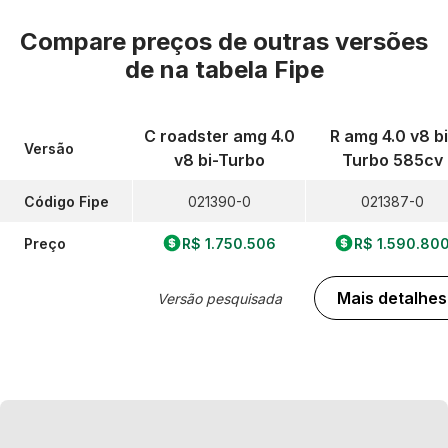
Compare preços de outras versões
de
na tabela Fipe
C roadster amg 4.0
R amg 4.0 v8 bi
Versão
v8 bi-Turbo
Turbo 585cv
Código Fipe
021390-0
021387-0
Preço
R$ 1.750.506
R$ 1.590.80
Mais detalhes
Versão pesquisada