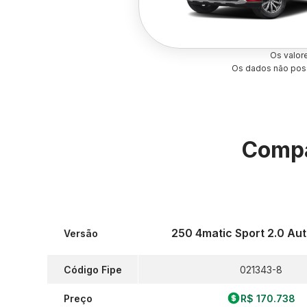
Os valor
Os dados não poss
Compa
250 4matic Sport 2.0 Au
Versão
Código Fipe
021343-8
Preço
R$ 170.738