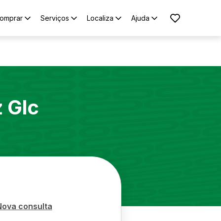
omprar
Serviços
Localiza
Ajuda
z
Glc
Nova consulta