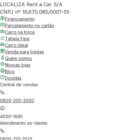
LOCALIZA Rent a Car S/A
CNPJ nº 16.670.085/0001-55
Financiamento
Parcelamento no cartão
Carro na troca
Tabela Fipe
Carro Ideal
Venda para lojistas
Quem somos
Nossas lojas
Blog
Dúvidas
Central de vendas
0800-200-2000
4000-1695
Atendimento ao cliente
0800-701-2523