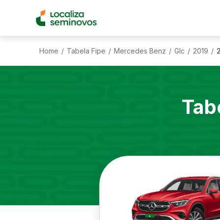
Home
Tabela Fipe
Mercedes Benz
Glc
2019
/
/
/
/
/
Tab