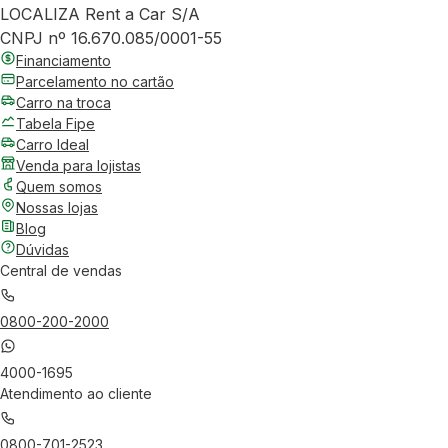
LOCALIZA Rent a Car S/A
CNPJ nº 16.670.085/0001-55
Financiamento
Parcelamento no cartão
Carro na troca
Tabela Fipe
Carro Ideal
Venda para lojistas
Quem somos
Nossas lojas
Blog
Dúvidas
Central de vendas
0800-200-2000
4000-1695
Atendimento ao cliente
0800-701-2523