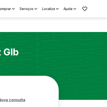
omprar
Serviços
Localiza
Ajuda
z
Glb
Nova consulta