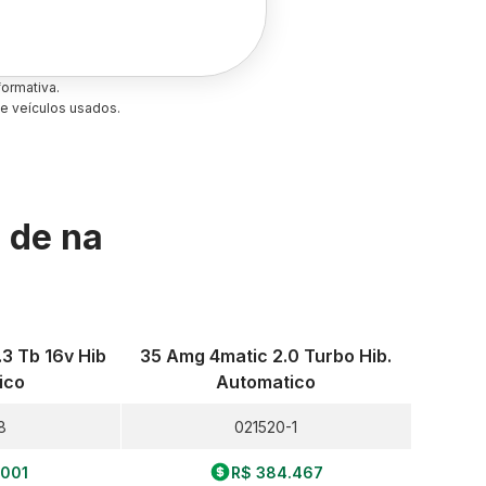
ormativa.
e veículos usados.
s de
na
.3 Tb 16v Hib
35 Amg 4matic 2.0 Turbo Hib.
ico
Automatico
8
021520-1
.001
R$ 384.467