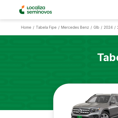
Home
Tabela Fipe
Mercedes Benz
Glb
2024
/
/
/
/
/
Tab