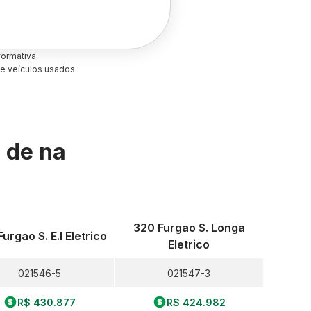
ormativa.
e veículos usados.
s de
na
320 Furgao S. Longa
urgao S. E.l Eletrico
Eletrico
021546-5
021547-3
R$ 430.877
R$ 424.982