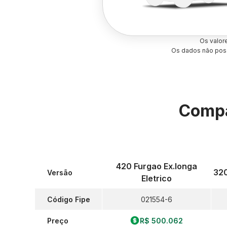
Os valor
Os dados não poss
Compa
420 Furgao Ex.longa
320
Versão
Eletrico
Código Fipe
021554-6
Preço
R$ 500.062