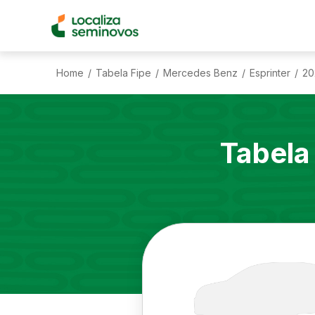
Home
Tabela Fipe
Mercedes Benz
Esprinter
20
/
/
/
/
Tabela