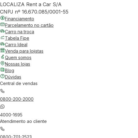
LOCALIZA Rent a Car S/A
CNPJ nº 16.670.085/0001-55
Financiamento
Parcelamento no cartão
Carro na troca
Tabela Fipe
Carro Ideal
Venda para lojistas
Quem somos
Nossas lojas
Blog
Dúvidas
Central de vendas
0800-200-2000
4000-1695
Atendimento ao cliente
0800-701-2523