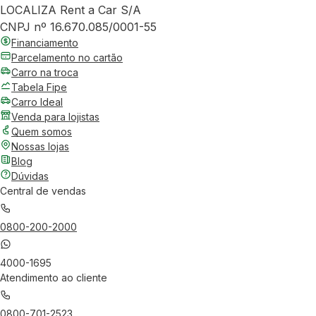
LOCALIZA Rent a Car S/A
CNPJ nº 16.670.085/0001-55
Financiamento
Parcelamento no cartão
Carro na troca
Tabela Fipe
Carro Ideal
Venda para lojistas
Quem somos
Nossas lojas
Blog
Dúvidas
Central de vendas
0800-200-2000
4000-1695
Atendimento ao cliente
0800-701-2523