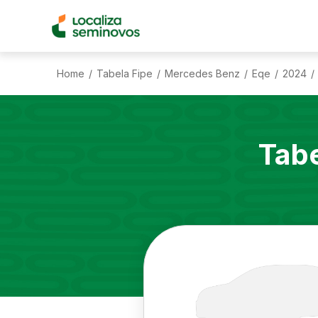
Home
Tabela Fipe
Mercedes Benz
Eqe
2024
/
/
/
/
/
Tabe