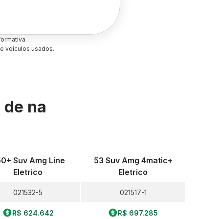
ormativa.
e veículos usados.
s de
na
0+ Suv Amg Line
53 Suv Amg 4matic+
Eletrico
Eletrico
021532-5
021517-1
R$ 624.642
R$ 697.285