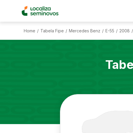
Home
Tabela Fipe
Mercedes Benz
E-55
2008
/
/
/
/
/
Tabe