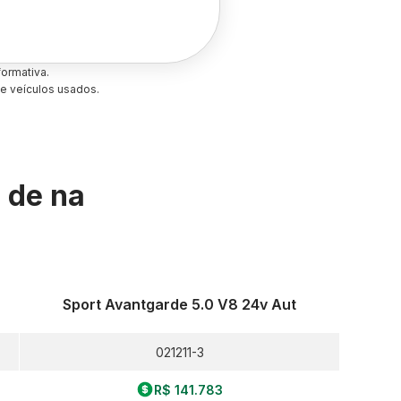
ormativa.
e veículos usados.
s de
na
Sport Avantgarde 5.0 V8 24v Aut
021211-3
R$ 141.783