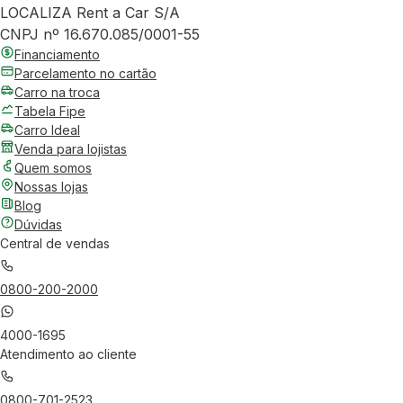
LOCALIZA Rent a Car S/A
CNPJ nº 16.670.085/0001-55
Financiamento
Parcelamento no cartão
Carro na troca
Tabela Fipe
Carro Ideal
Venda para lojistas
Quem somos
Nossas lojas
Blog
Dúvidas
Central de vendas
0800-200-2000
4000-1695
Atendimento ao cliente
0800-701-2523