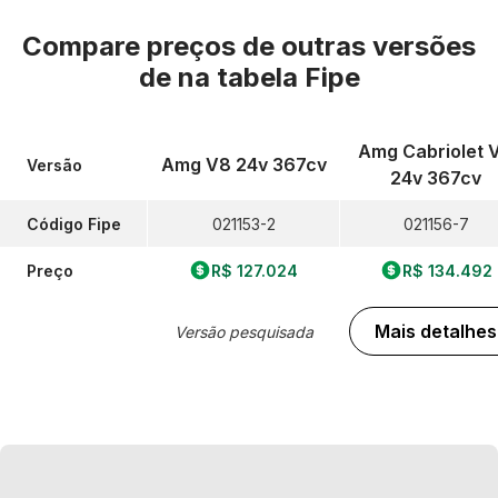
Compare preços de outras versões
de
na tabela Fipe
Amg Cabriolet 
Amg V8 24v 367cv
Versão
24v 367cv
Código Fipe
021153-2
021156-7
Preço
R$ 127.024
R$ 134.492
Mais detalhes
Versão pesquisada