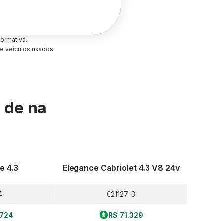
ormativa.
e veículos usados.
s de
na
e 4.3
Elegance Cabriolet 4.3 V8 24v
4
021127-3
.724
R$ 71.329