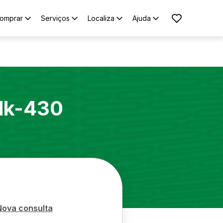
omprar
Serviços
Localiza
Ajuda
lk-430
Nova consulta