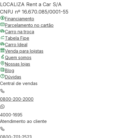
LOCALIZA Rent a Car S/A
CNPJ nº 16.670.085/0001-55
Financiamento
Parcelamento no cartão
Carro na troca
Tabela Fipe
Carro Ideal
Venda para lojistas
Quem somos
Nossas lojas
Blog
Dúvidas
Central de vendas
0800-200-2000
4000-1695
Atendimento ao cliente
0800-701-2523