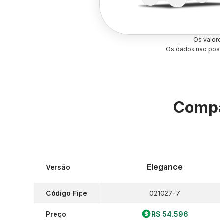
Os valor
Os dados não poss
Compa
Elegance
Versão
Código Fipe
021027-7
Preço
R$ 54.596