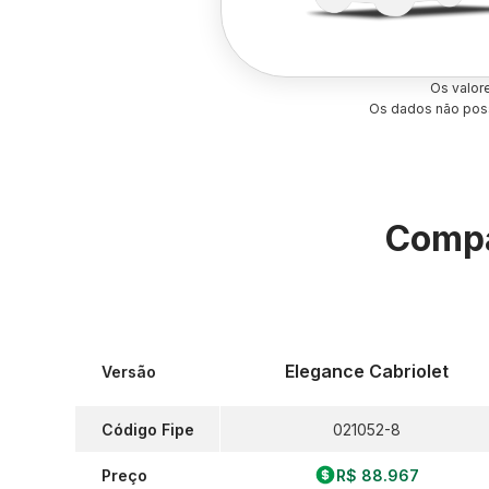
Os valor
Os dados não poss
Compa
Elegance Cabriolet
Versão
Código Fipe
021052-8
Preço
R$ 88.967