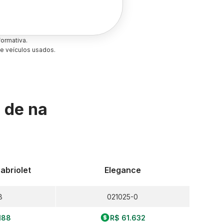
ormativa.
e veículos usados.
s de
na
abriolet
Elegance
8
021025-0
188
R$ 61.632