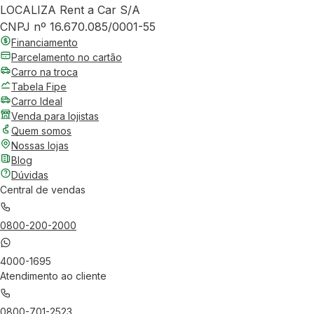
LOCALIZA Rent a Car S/A
CNPJ nº 16.670.085/0001-55
Financiamento
Parcelamento no cartão
Carro na troca
Tabela Fipe
Carro Ideal
Venda para lojistas
Quem somos
Nossas lojas
Blog
Dúvidas
Central de vendas
0800-200-2000
4000-1695
Atendimento ao cliente
0800-701-2523