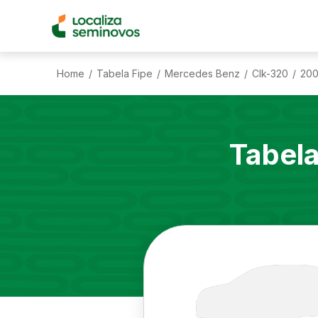
Home
Tabela Fipe
Mercedes Benz
Clk-320
200
/
/
/
/
Tabela